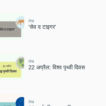
लेख
'सेव द टाइगर'
लेख
22 अप्रैल: विश्व पृथ्वी दिवस
लेख