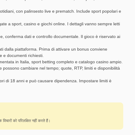
uotidiani, con palinsesto live e prematch. Include sport popolari e
te a sport, casino e giochi online. I dettagli vanno sempre letti
e, conferma dati e controllo documentale. Il gioco è riservato ai
ti dalla piattaforma. Prima di attivare un bonus conviene
e e documenti richiesti.
mentata in Italia, sport betting completo e catalogo casino ampio.
he possono cambiare nel tempo; quote, RTP, limiti e disponibilità
inori di 18 anni e può causare dipendenza. Impostare limiti è
विचारों को परिलक्षित नहीं करते हैं।