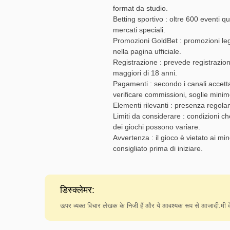
format da studio.
Betting sportivo : oltre 600 eventi q
mercati speciali.
Promozioni GoldBet : promozioni lega
nella pagina ufficiale.
Registrazione : prevede registrazion
maggiori di 18 anni.
Pagamenti : secondo i canali accetta
verificare commissioni, soglie minim
Elementi rilevanti : presenza regola
Limiti da considerare : condizioni c
dei giochi possono variare.
Avvertenza : il gioco è vietato ai m
consigliato prima di iniziare.
डिस्क्लेमर:
ऊपर व्यक्त विचार लेखक के निजी हैं और ये आवश्यक रूप से आजादी.मी के 