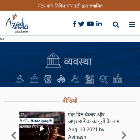
Skip
सेंटर फॉर सिविल सोसाइटी द्वारा संचालित
to
main
content
v>
वीडियो
एक दिन बेकार और
िक
अप्रासंगिक कानूनों के नाम
Aug, 13 2021
by
इन
Avinash