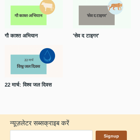
गौ काश्त अभियान
'सेव द टाइगर'
20
22 मार्च: विश्व जल दिवस
रा
आद
न्यूज़लेटर सब्सक्राइब करें