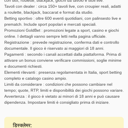
con slot, roulette, blackjack, giochi da tavolo e titoli live.
Tavoli con dealer : circa 150+ tavoli live, con croupier reali, adatti
a roulette, blackjack, baccarat e format da studio.
Betting sportivo : oltre 600 eventi quotidiani, con palinsesto live e
prematch. Include sport popolari e mercati speciali.
Promozioni GoldBet : promozioni legate a sport, casino e giochi
online. I dettagli vanno sempre letti nella pagina ufficiale.
Registrazione : prevede registrazione, conferma dati e controllo
documentale. Il gioco è riservato ai maggiori di 18 anni.
Pagamenti : secondo i canali accettati dalla piattaforma. Prima di
attivare un bonus conviene verificare commissioni, soglie minime
e documenti richiesti.
Elementi rilevanti : presenza regolamentata in Italia, sport betting
completo e catalogo casino ampio.
Limiti da considerare : condizioni che possono cambiare nel
tempo; quote, RTP, limiti e disponibilità dei giochi possono variare.
Avvertenza : il gioco è vietato ai minori di 18 anni e può causare
dipendenza. Impostare limiti è consigliato prima di iniziare.
डिस्क्लेमर: