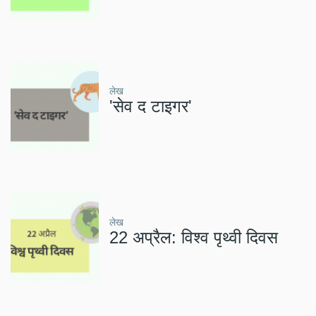
लेख
'सेव द टाइगर'
लेख
22 अप्रैल: विश्व पृथ्वी दिवस