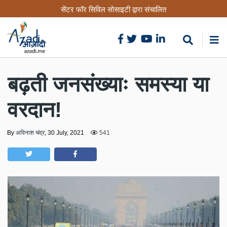
Skip
सेंटर फॉर सिविल सोसाइटी द्वारा संचालित
to
main
content
बढ़ती जनसंख्याः समस्या या
वरदान!
By
अविनाश चंद्र
,
30 July, 2021
541