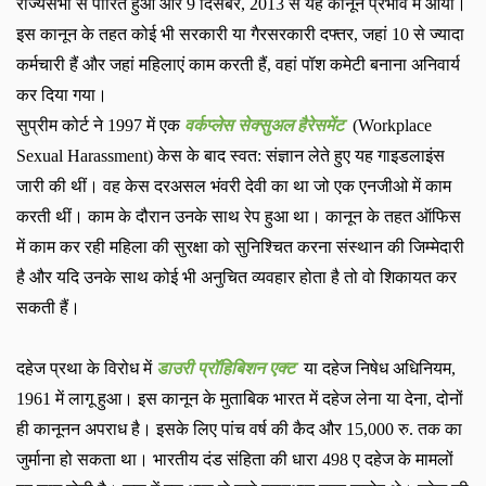
राज्‍यसभा से पारित हुआ और
9
दिसंबर
, 2013
से यह कानून प्रभाव में आया।
इस कानून के तहत कोई भी सरकारी या गैरसरकारी दफ्तर
,
जहां
10
से ज्‍यादा
कर्मचारी हैं और जहां महिलाएं काम करती हैं
,
वहां पॉश कमेटी बनाना अनिवार्य
कर दिया गया।
सुप्रीम कोर्ट ने
1997
में एक
वर्कप्‍लेस सेक्‍सुअल हैरेसमेंट
(Workplace
Sexual Harassment)
केस के बाद स्‍वत: संज्ञान लेते हुए यह गाइडलाइंस
जारी की थीं। वह केस दरअसल भंवरी देवी का था जो एक एनजीओ में काम
करती थीं। काम के दौरान उनके साथ रेप हुआ था। कानून के तहत ऑफिस
में काम कर रही महिला की सुरक्षा को सुनिश्चित करना संस्‍थान की जिम्‍मेदारी
है और यदि उनके साथ कोई भी अनुचित व्‍यवहार होता है तो वो शिकायत कर
सकती हैं।
दहेज प्रथा के विरोध में
डाउरी प्रॉहिबिशन एक्‍ट
या दहेज निषेध अधिनियम
,
1961
में लागू हुआ। इस कानून के मुताबिक भारत में दहेज लेना या देना
,
दोनों
ही कानूनन अपराध है। इसके लिए पांच वर्ष की कैद और
15,000
रु. तक का
जुर्माना हो सकता था। भारतीय दंड संहिता की धारा
498
ए दहेज के मामलों