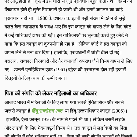
पर लागू होती है। शुरू में इस धारा से जुड़े प्रावधान बहुत कठोर थे। दहेज की
शिकायत होते ही तुरंत गिरफ्तारी हो जाती थी और इसमें जमानत का कोई
प्रावधान नहीं था।
1980
के दशक तक इतनी बड़ी संख्‍या में दहेज से जुड़े
गलत केस न्‍यायालय के समक्ष आए कि इस कानून को वापस लेने के लिए कोर्ट
में कई याचिकाएं दायर की गईं। इन याचिकाओं पर सुनवाई करते हुए कोर्ट ने
माना कि इस कानून का दुरुपयोग हो रहा है। लेकिन कोर्ट ने इस कानून को
वापस लेने से मना कर दिया। हालांकि
,
प्रावधानों में थोड़ी ढील दी गई।
मसलन
,
तत्‍काल गिरफ्तारी और गैर जमानती अपराध जैसे नियम वापस ले लिए
गए। डाउरी प्रॉहिबिशन एक्‍ट (
1961)
दहेज की प्रताड़ना झेल रही हजारों
स्त्रियों के लिए न्‍याय की उम्‍मीद बना।
पिता की संपत्ति को लेकर महिलाओं का अधिकार
आजाद भारत में महिलाओं के लिए लाया गया सबसे ऐतिहासिक और सबसे
जरूरी कानून है
हिंदू सक्‍सेशन एक्‍ट
या हिंदू उत्‍तराधिकार कानून (
2005)
।
हालांकि
,
ऐसा कानून
1956
के नाम से पहले भी था। लेकिन उसमें लड़के
और लड़की के लिए भेदभावपूर्ण नियम थे। उस कानून में लड़कियों का पिता
की संपत्ति में कोई अधिकार नहीं था। पिता की सारी संपत्ति लड़कों को मिलती