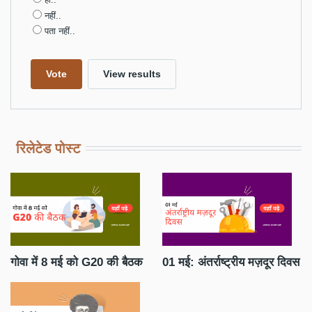
हां..
नहीं..
पता नहीं..
रिलेटेड पोस्ट
गोवा में 8 मई को G20 की बैठक
01 मई: अंतर्राष्ट्रीय मज़दूर दिवस
जन
सा