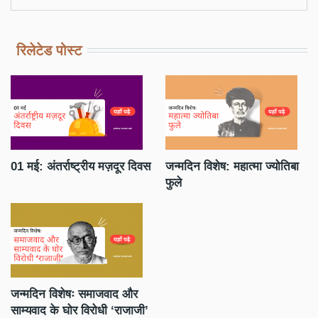
रिलेटेड पोस्ट
ा
01 मई: अंतर्राष्ट्रीय मज़दूर दिवस
जन्मदिन विशेष: महात्मा ज्योतिबा
धन
फुले
नह
जन्मदिन विशेषः समाजवाद और
साम्यवाद के घोर विरोधी ‘राजाजी’
आर