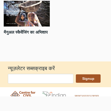
मैनुअल स्कैवेंजिंग का अभिशाप
ज
न्यूज़लेटर सब्सक्राइब करें
(c) सेंटर फॉर सिविल सोसाइटी द्वारा संचालित