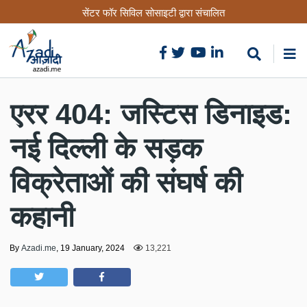
Skip
सेंटर फॉर सिविल सोसाइटी द्वारा संचालित
to
main
content
एरर 404: जस्टिस डिनाइड:
नई दिल्ली के सड़क
विक्रेताओं की संघर्ष की
कहानी
By
Azadi.me
,
19 January, 2024
13,221