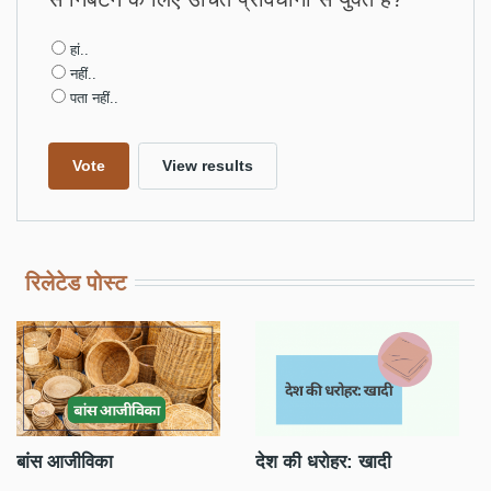
Choices
हां..
नहीं..
पता नहीं..
रिलेटेड पोस्ट
बांस आजीविका
देश की धरोहर: खादी
PM
पट